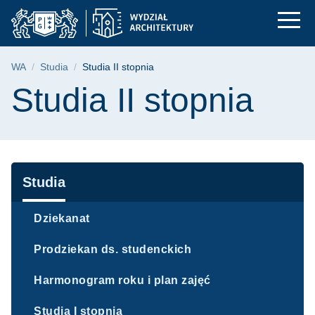
Studia II stopnia | W
Przejdź
Przejdź
Przejdź
do
do
do
menu
wyszukiwarki
treści
głównego
Ścieżka nawigacyjna
WA
Studia
Studia II stopnia
Treść strony
Studia II stopnia
Nawigacja
Studia
Dziekanat
Prodziekan ds. studenckich
Harmonogram roku i plan zajęć
Studia I stopnia