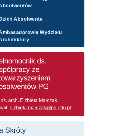
Absolwentów
Dzień Absolwenta
Ambasadorowie Wydziału
Architektury
ełnomocnik ds.
spółpracy ze
towarzyszeniem
bsolwentów PG
 inż. arch. Elżbieta Marczak
mail:
elzbieta.marczak@pg.edu.pl
a Skróty