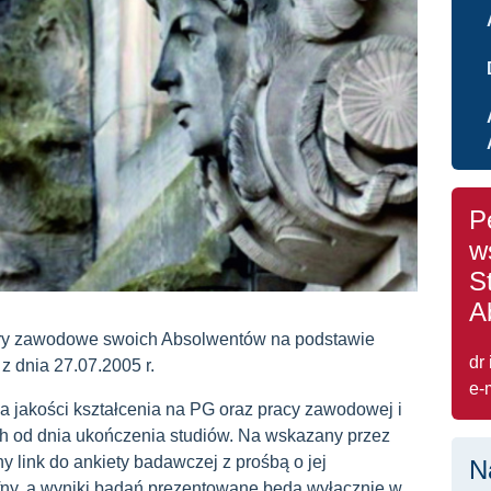
P
w
S
A
iery zawodowe swoich Absolwentów na podstawie
dr
 dnia 27.07.2005 r.
e-
 jakości kształcenia na PG oraz pracy zawodowej i
ch od dnia ukończenia studiów. Na wskazany przez
y link do ankiety badawczej z prośbą o jej
N
fny, a wyniki badań prezentowane będą wyłącznie w