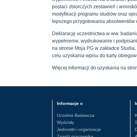
postaci zbiorczych zestawień i wniosk
modyfikacji programu studiów oraz opr
lepszego przygotowania absolwentów d
Deklarację uczestnictwa w ww. badaniu
wypełnienie, wydrukowanie i podpisan
na stronie Moja PG w zakładce Studia, o
celu uzyskania wpisu do karty obiegow
Więcej informacji do uzyskania na stro
Informacje o
I
Uczelnia Badawcza
Wydziały
S
Jednostki i organizacje
D
Znajdź pracownika