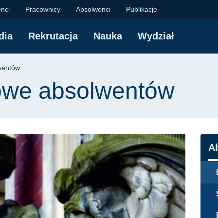
wentów | Wydział Arc
nci
Pracownicy
Absolwenci
Publikacje
dia
Rekrutacja
Nauka
Wydział
yjna
wentów
owe absolwentów
N
A