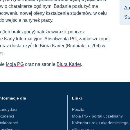
ów o charakterze ogólnym. Badanie posłużyć ma
Ab
acowaniu nowej oferty kształcenia studentów, w celu
St
o wejścia na rynek pracy.
 (lub brak zgody) należy wyrazić poprzez
ie Karty Informacyjnej Absolwenta PG, zamieszczonej
raz dostarczyć do Biura Karier (Bratniak, p. 204) w
ej.
nie
Moja PG
oraz na stronie
Biura Karier
.
nformacje dla
Linki
Kandydaci
Poczta
tudenci
Moja PG - portal uczelniany
oktoranci
Kalendarz roku akademickiego
Absolwenci
eNauczanie