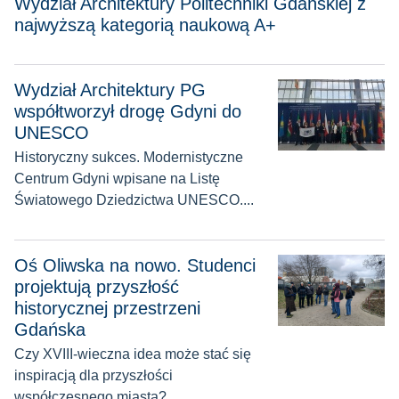
Wydział Architektury Politechniki Gdańskiej z
najwyższą kategorią naukową A+
Wydział Architektury PG
Wydział Architektury PG współtworzył drogę Gdyni do UNE
współtworzył drogę Gdyni do
UNESCO
Historyczny sukces. Modernistyczne
Centrum Gdyni wpisane na Listę
Światowego Dziedzictwa UNESCO....
Oś Oliwska na nowo. Studenci projektują przyszłość historyc
Oś Oliwska na nowo. Studenci
projektują przyszłość
historycznej przestrzeni
Gdańska
Czy XVIII-wieczna idea może stać się
inspiracją dla przyszłości
współczesnego miasta?...