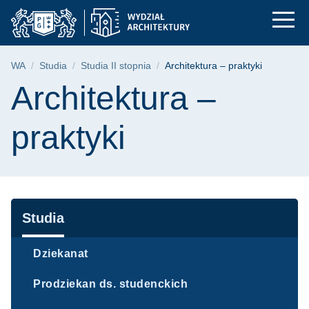
Architektura – prakty
Przejdź
Przejdź
Przejdź
do
do
do
menu
wyszukiwarki
treści
głównego
Ścieżka nawigacyjna
WA
Studia
Studia II stopnia
Architektura – praktyki
Treść strony
Architektura –
praktyki
Nawigacja
Studia
Dziekanat
Prodziekan ds. studenckich