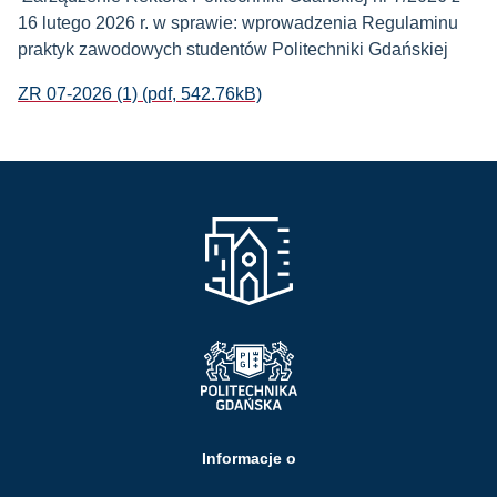
16 lutego 2026 r. w sprawie: wprowadzenia Regulaminu
praktyk zawodowych studentów Politechniki Gdańskiej
ZR 07-2026 (1) (pdf, 542.76kB)
Informacje o