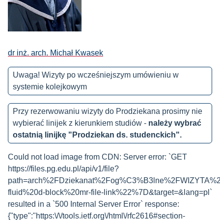
dr inż. arch. Michał Kwasek
Uwaga! Wizyty po wcześniejszym umówieniu w
systemie kolejkowym
Przy rezerwowaniu wizyty do Prodziekana prosimy nie
wybierać linijek z kierunkiem studiów -
należy wybrać
ostatnią linijkę "Prodziekan ds. studenckich".
Could not load image from CDN: Server error: `GET
https://files.pg.edu.pl/api/v1/file?
path=arch%2FDziekanat%2Fog%C3%B3lne%2FWIZYTA%2
fluid%20d-block%20mr-file-link%22%7D&target=&lang=pl`
resulted in a `500 Internal Server Error` response:
{"type":"https:\/\/tools.ietf.org\/html\/rfc2616#section-