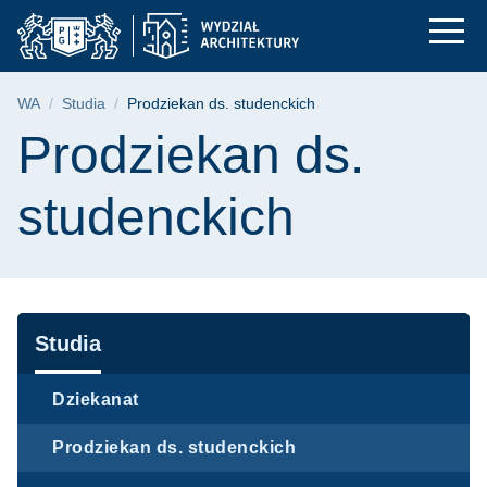
Prodziekan ds. stude
Przejdź
Przejdź
Przejdź
do
do
do
menu
wyszukiwarki
treści
głównego
Ścieżka nawigacyjna
WA
Studia
Prodziekan ds. studenckich
Treść strony
Prodziekan ds.
studenckich
Nawigacja
Studia
Dziekanat
Prodziekan ds. studenckich