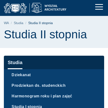
Studia II stopnia | W
Przejdź
Przejdź
Przejdź
do
do
do
menu
wyszukiwarki
treści
głównego
Ścieżka nawigacyjna
WA
Studia
Studia II stopnia
Treść strony
Studia II stopnia
Nawigacja
Studia
Dziekanat
Prodziekan ds. studenckich
Harmonogram roku i plan zajęć
Studia I stopnia