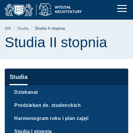
Studia II stopnia | W
Przejdź
Przejdź
Przejdź
do
do
do
menu
wyszukiwarki
treści
głównego
Ścieżka nawigacyjna
WA
Studia
Studia II stopnia
Treść strony
Studia II stopnia
Nawigacja
Studia
Dziekanat
Prodziekan ds. studenckich
Harmonogram roku i plan zajęć
Studia I stopnia