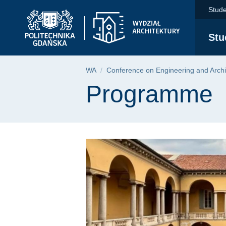
Programme | Wydział 
Przejdź
Przejdź
Przejdź
Stude
do
do
do
menu
wyszukiwarki
treści
Stu
głównego
Ścieżka nawigac
WA
Conference on Engineering and Archi
Treść strony
Programme