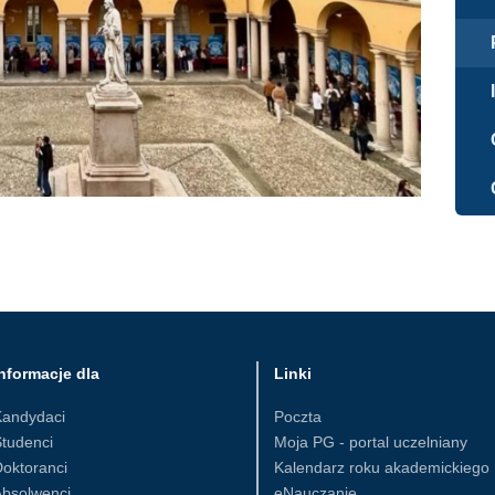
nformacje dla
Linki
Kandydaci
Poczta
tudenci
Moja PG - portal uczelniany
oktoranci
Kalendarz roku akademickiego
Absolwenci
eNauczanie