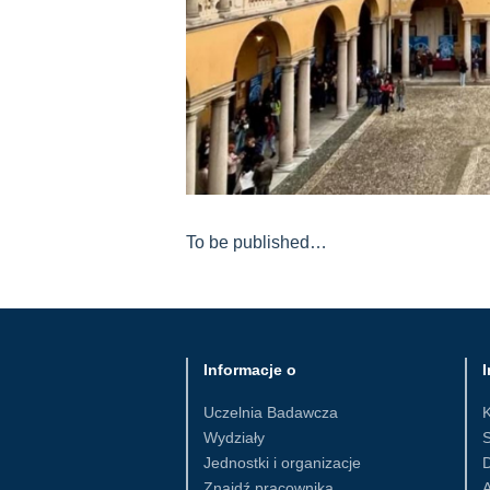
To be published…
Informacje o
I
Uczelnia Badawcza
Wydziały
S
Jednostki i organizacje
D
Znajdź pracownika