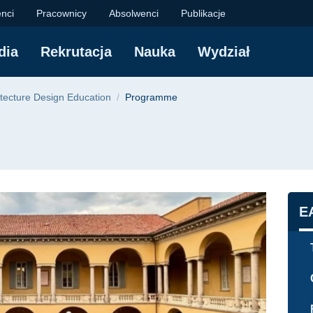
Architektury Politec
nci
Pracownicy
Absolwenci
Publikacje
dia
Rekrutacja
Nauka
Wydział
yjna
tecture Design Education
Programme
N
E