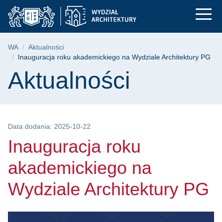
Inauguracja roku aka
Przejdź
Przejdź
Przejdź
do
do
do
menu
wyszukiwarki
treści
głównego
Ścieżka nawigacyjna
WA
Aktualności
Inauguracja roku akademickiego na Wydziale Architektury PG
Treść strony
Aktualności
Data dodania: 2025-10-22
Inauguracja roku
akademickiego na
Wydziale Architektury PG