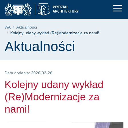
Kolejny udany wykład
Przejdź
Przejdź
Przejdź
do
do
do
menu
wyszukiwarki
treści
głównego
Ścieżka nawigacyjna
WA
Aktualności
Kolejny udany wykład (Re)Modernizacje za nami!
Treść strony
Aktualności
Data dodania: 2026-02-26
Kolejny udany wykład
(Re)Modernizacje za
nami!