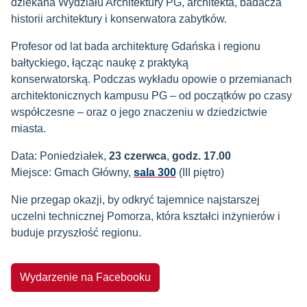
dziekana Wydziału Architektury PG, architekta, badacza
historii architektury i konserwatora zabytków.
Profesor od lat bada architekturę Gdańska i regionu
bałtyckiego, łącząc naukę z praktyką
konserwatorską. Podczas wykładu opowie o przemianach
architektonicznych kampusu PG – od początków po czasy
współczesne – oraz o jego znaczeniu w dziedzictwie
miasta.
Data: Poniedziałek,
23 czerwca
,
godz. 17.00
Miejsce: Gmach Główny,
sala 300
(III piętro)
Nie przegap okazji, by odkryć tajemnice najstarszej
uczelni technicznej Pomorza, która kształci inżynierów i
buduje przyszłość regionu.
Wydarzenie na Facebooku