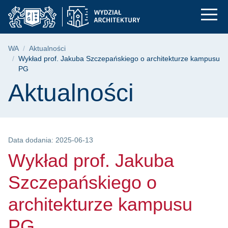
Wykład prof. Jakuba 
Przejdź
Przejdź
Przejdź
do
do
do
menu
wyszukiwarki
treści
głównego
Ścieżka nawigacyjna
WA
Aktualności
Wykład prof. Jakuba Szczepańskiego o architekturze kampusu
PG
Treść strony
Aktualności
Data dodania: 2025-06-13
Wykład prof. Jakuba
Szczepańskiego o
architekturze kampusu
PG