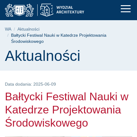
Bałtycki Festiwal Na
Przejdź
Przejdź
Przejdź
do
do
do
menu
wyszukiwarki
treści
głównego
Ścieżka nawigacyjna
WA
Aktualności
Bałtycki Festiwal Nauki w Katedrze Projektowania
Środowiskowego
Treść strony
Aktualności
Data dodania: 2025-06-09
Bałtycki Festiwal Nauki w
Katedrze Projektowania
Środowiskowego