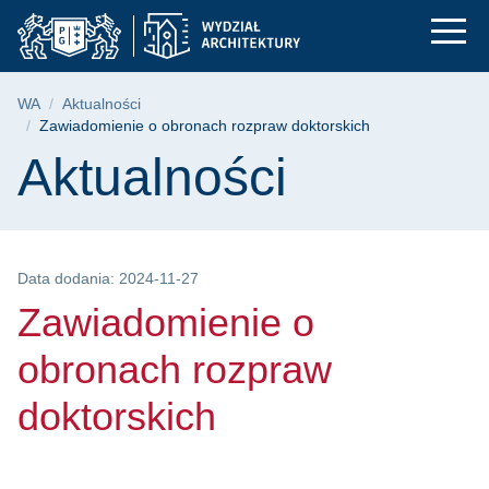
Zawiadomienie o obro
Przejdź
Przejdź
Przejdź
do
do
do
menu
wyszukiwarki
treści
głównego
Ścieżka nawigacyjna
WA
Aktualności
Zawiadomienie o obronach rozpraw doktorskich
Treść strony
Aktualności
Data dodania: 2024-11-27
Zawiadomienie o
obronach rozpraw
doktorskich