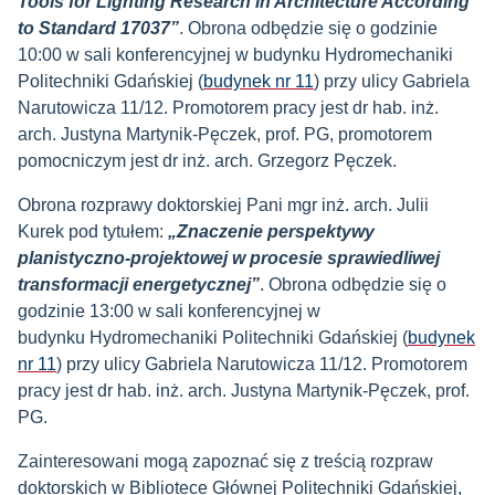
Tools for Lighting Research in Architecture According
to Standard 17037”
. Obrona odbędzie się o godzinie
10:00 w sali konferencyjnej w budynku Hydromechaniki
Politechniki Gdańskiej (
budynek nr 11
) przy ulicy Gabriela
Narutowicza 11/12. Promotorem pracy jest dr hab. inż.
arch. Justyna Martynik-Pęczek, prof. PG, promotorem
pomocniczym jest
dr inż. arch. Grzegorz Pęczek.
Obrona rozprawy doktorskiej
Pani mgr inż. arch. Julii
Kurek pod tytułem:
„Znaczenie perspektywy
planistyczno-projektowej w procesie sprawiedliwej
transformacji energetycznej”
. Obrona odbędzie się o
godzinie 13:00 w sali konferencyjnej w
budynku Hydromechaniki Politechniki Gdańskiej (
budynek
nr 11
) przy ulicy Gabriela Narutowicza 11/12. Promotorem
pracy jest dr hab. inż. arch. Justyna Martynik-Pęczek, prof.
PG.
Zainteresowani mogą zapoznać się z treścią rozpraw
doktorskich w Bibliotece Głównej Politechniki Gdańskiej,