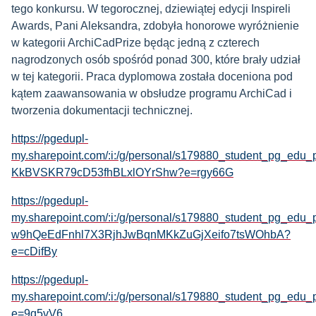
tego konkursu. W tegorocznej,
dziewiątej edycji Inspireli
Awards, Pani Aleksandra, zdobyła honorowe wyróżnienie
w kategorii ArchiCadPrize będąc jedną z czterech
nagrodzonych osób spośród ponad 300, które brały udział
w
tej kategorii. Praca dyplomowa została doceniona pod
kątem zaawansowania w
obsłudze programu ArchiCad i
tworzenia dokumentacji technicznej.
https://pgedupl-
my.sharepoint.com/:i:/g/personal/s179880_student_pg_ed
KkBVSKR79cD53fhBLxlOYrShw?e=rgy66G
https://pgedupl-
my.sharepoint.com/:i:/g/personal/s179880_student_pg_edu_
w9hQeEdFnhl7X3RjhJwBqnMKkZuGjXeifo7tsWOhbA?
e=cDifBy
https://pgedupl-
my.sharepoint.com/:i:/g/personal/s179880_student_pg
e=9q5vV6