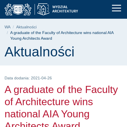
A graduate of the Fac
Przejdź
Przejdź
Przejdź
do
do
do
menu
wyszukiwarki
treści
głównego
Ścieżka nawigacyjna
WA
Aktualności
A graduate of the Faculty of Architecture wins national AIA
Young Architects Award
Treść strony
Aktualności
Data dodania: 2021-04-26
A graduate of the Faculty
of Architecture wins
national AIA Young
Architects Award