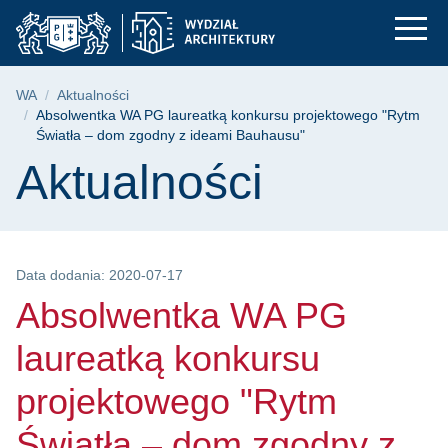
Absolwentka WA PG l
Przejdź
Przejdź
Przejdź
do
do
do
menu
wyszukiwarki
treści
głównego
Ścieżka nawigacyjna
WA
Aktualności
Absolwentka WA PG laureatką konkursu projektowego "Rytm
Światła – dom zgodny z ideami Bauhausu"
Treść strony
Aktualności
Data dodania: 2020-07-17
Absolwentka WA PG
laureatką konkursu
projektowego "Rytm
Światła – dom zgodny z