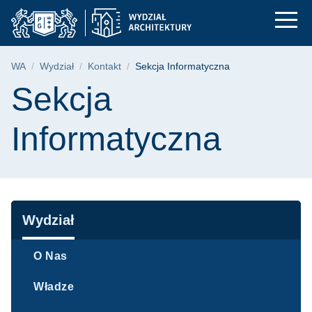
Sekcja Informatyczna
Przejdź
Przejdź
Przejdź
do
do
do
menu
wyszukiwarki
treści
głównego
Ścieżka nawigacyjna
WA
Wydział
Kontakt
Sekcja Informatyczna
Treść strony
Sekcja
Informatyczna
Nawigacja
Wydział
O Nas
Władze