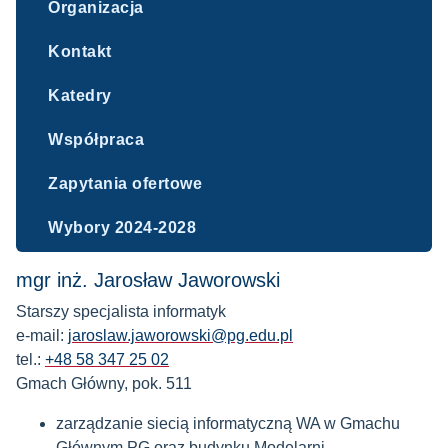
Organizacja
Kontakt
Katedry
Współpraca
Zapytania ofertowe
Wybory 2024-2028
mgr inż. Jarosław Jaworowski
Starszy specjalista informatyk
e-mail:
jaroslaw.jaworowski@pg.edu.pl
tel.:
+48 58 347 25 02
Gmach Główny, pok. 511
zarządzanie siecią informatyczną WA w Gmachu
Głównym PG oraz budynku Modelarni