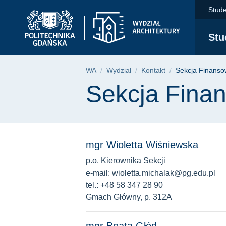
Sekcja Finansowa | W
Przejdź
Przejdź
Przejdź
Stude
do
do
do
menu
wyszukiwarki
treści
Stu
głównego
Ścieżka nawigac
WA
Wydział
Kontakt
Sekcja Finans
Treść strony
Sekcja Fina
mgr Wioletta Wiśniewska
p.o. Kierownika Sekcji
e-mail: wioletta.michalak@pg.edu.pl
tel.: +48 58 347 28 90
Gmach Główny, p. 312A