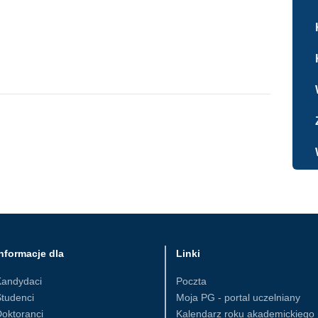
nformacje dla
Linki
Kandydaci
Poczta
tudenci
Moja PG - portal uczelniany
oktoranci
Kalendarz roku akademickiego