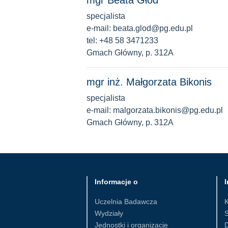
mgr Beata Głód
specjalista
e-mail: beata.glod@pg.edu.pl
tel: +48 58 3471233
Gmach Główny, p. 312A
mgr inż. Małgorzata Bikonis
specjalista
e-mail: malgorzata.bikonis@pg.edu.pl
Gmach Główny, p. 312A
Informacje o
I
Uczelnia Badawcza
Wydziały
S
Jednostki i organizacje
D