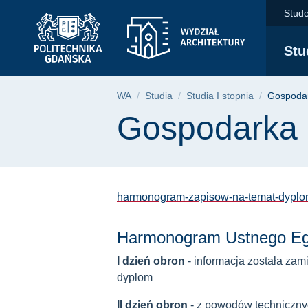
Gospodarka przestrze
Przejdź
Przejdź
Przejdź
Stude
do
do
do
menu
wyszukiwarki
treści
Stu
głównego
Ścieżka nawigac
WA
Studia
Studia I stopnia
Gospodar
Treść strony
Gospodarka p
harmonogram-zapisow-na-temat-dypl
Harmonogram Ustnego E
I dzień obron
- informacja została za
dyplom
II dzień obron
- z powodów technicznyc