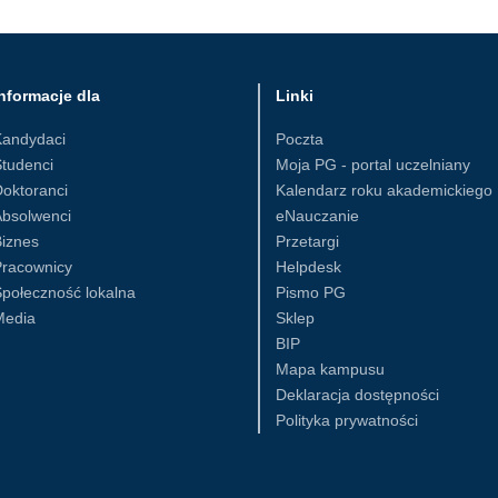
nformacje dla
Linki
Kandydaci
Poczta
tudenci
Moja PG - portal uczelniany
oktoranci
Kalendarz roku akademickiego
Absolwenci
eNauczanie
iznes
Przetargi
Pracownicy
Helpdesk
połeczność lokalna
Pismo PG
Media
Sklep
BIP
Mapa kampusu
Deklaracja dostępności
Polityka prywatności