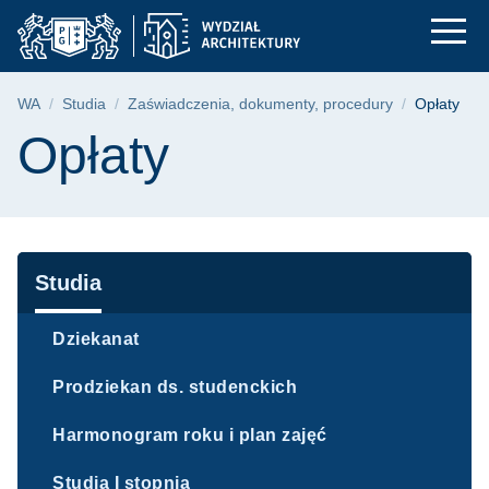
Opłaty | Wydział Arch
Przejdź
Przejdź
Przejdź
do
do
do
menu
wyszukiwarki
treści
głównego
Ścieżka nawigacyjna
WA
Studia
Zaświadczenia, dokumenty, procedury
Opłaty
Treść strony
Opłaty
Nawigacja
Studia
Dziekanat
Prodziekan ds. studenckich
Harmonogram roku i plan zajęć
Studia I stopnia