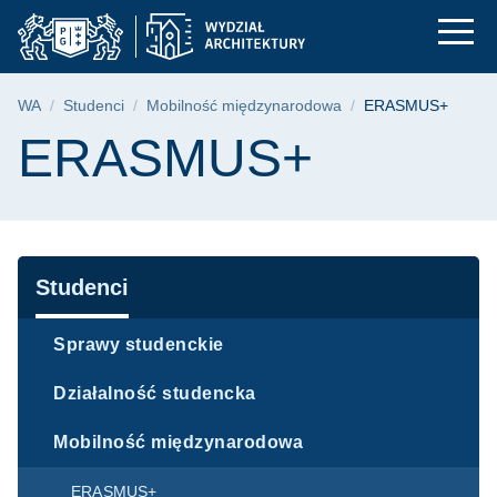
ERASMUS+ | Wydział 
Przejdź
Przejdź
Przejdź
do
do
do
menu
wyszukiwarki
treści
głównego
Ścieżka nawigacyjna
WA
Studenci
Mobilność międzynarodowa
ERASMUS+
Treść strony
ERASMUS+
Nawigacja
Studenci
Sprawy studenckie
Działalność studencka
Mobilność międzynarodowa
ERASMUS+