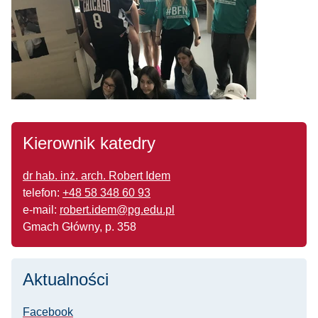
Kierownik katedry
dr hab. inż. arch. Robert Idem
telefon:
+48 58 348 60 93
e-mail:
robert.idem@pg.edu.pl
Gmach Główny, p. 358
Aktualności
Facebook