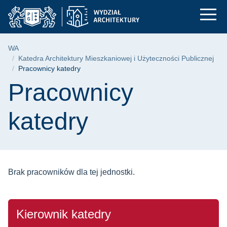
Pracownicy katedry |
Przejdź
Przejdź
Przejdź
do
do
do
menu
wyszukiwarki
treści
głównego
Ścieżka nawigacyjna
WA
Katedra Architektury Mieszkaniowej i Użyteczności Publicznej
Pracownicy katedry
Treść strony
Pracownicy
katedry
Brak pracowników dla tej jednostki.
Kierownik katedry