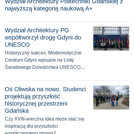
Wydział Architektury Politechniki Gdańskiej z
najwyższą kategorią naukową A+
Wydział Architektury PG
Wydział Architektury PG współtworzył drogę Gdyni do UNE
współtworzył drogę Gdyni do
UNESCO
Historyczny sukces. Modernistyczne
Centrum Gdyni wpisane na Listę
Światowego Dziedzictwa UNESCO....
Oś Oliwska na nowo. Studenci projektują przyszłość historyc
Oś Oliwska na nowo. Studenci
projektują przyszłość
historycznej przestrzeni
Gdańska
Czy XVIII-wieczna idea może stać się
inspiracją dla przyszłości
współczesnego miasta?...