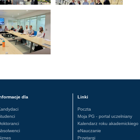
nformacje dla
Linki
Kandydaci
Poczta
tudenci
Moja PG - portal uczelniany
oktoranci
Kalendarz roku akademickiego
Absolwenci
eNauczanie
iznes
Przetargi