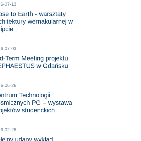
26-07-13
ose to Earth - warsztaty
chitektury wernakularnej w
ipcie
26-07-03
d-Term Meeting projektu
EPHAESTUS w Gdańsku
26-06-26
ntrum Technologii
smicznych PG – wystawa
ojektów studenckich
26-02-26
lejny udany wykład