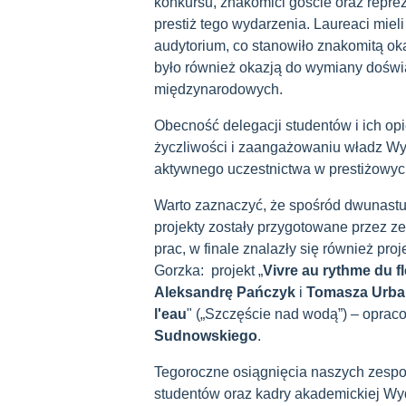
konkursu, znakomici goście oraz repre
prestiż tego wydarzenia. Laureaci miel
audytorium, co stanowiło znakomitą oka
było również okazją do wymiany dośw
międzynarodowych.
Obecność delegacji studentów i ich op
życzliwości i zaangażowaniu władz Wydz
aktywnego uczestnictwa w prestiżowy
Warto zaznaczyć, że spośród dwunastu 
projekty zostały przygotowane przez z
prac, w finale znalazły się również proj
Gorzka: projekt „
Vivre au rythme du f
Aleksandrę Pańczyk
i
Tomasza Urba
l'eau
" („Szczęście nad wodą”) – opra
Sudnowskiego
.
Tegoroczne osiągnięcia naszych zespo
studentów oraz kadry akademickiej Wydz