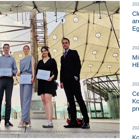
20
Cl
ar
Eg
20
Mi
H
20
Ce
Ko
pr
20
Ko