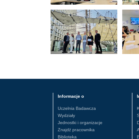
Informacje o
I
Uczelnia Badawcza
Wydziały
S
Jednostki i organizacje
D
Znajdź pracownika
Biblioteka
B