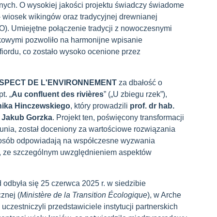
anych. O wysokiej jakości projektu świadczy świadome
 wiosek wikingów oraz tradycyjnej drewnianej
 Umiejętne połączenie tradycji z nowoczesnymi
kowymi pozwoliło na harmonijne wpisanie
fiordu, co zostało wysoko ocenione przez
 RESPECT DE L'ENVIRONNEMENT
za dbałość o
t. „
Au confluent des rivières
” („U zbiegu rzek”),
ika Hinczewskiego
, który prowadzili
prof. dr hab.
t Jakub Gorzka
. Projekt ten, poświęcony transformacji
runia, został doceniony za wartościowe rozwiązania
posób odpowiadają na współczesne wyzwania
ne, ze szczególnym uwzględnieniem aspektów
odbyła się 25 czerwca 2025 r. w siedzibie
znej (
Ministère de la Transition Écologique
), w Arche
czestniczyli przedstawiciele instytucji partnerskich