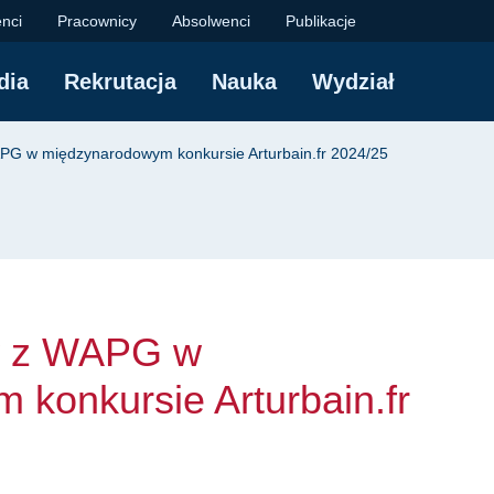
APG w międzynarodowy
nci
Pracownicy
Absolwenci
Publikacje
dia
Rekrutacja
Nauka
Wydział
yjna
PG w międzynarodowym konkursie Arturbain.fr 2024/25
w z WAPG w
konkursie Arturbain.fr