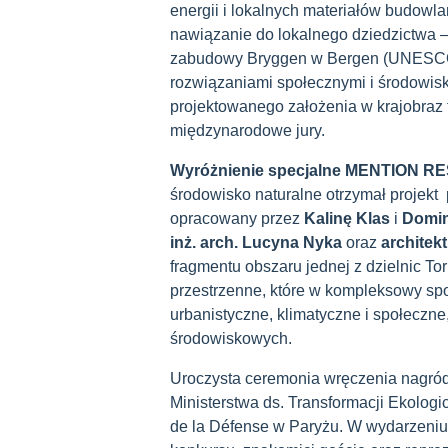
energii i lokalnych materiałów budowl
nawiązanie do lokalnego dziedzictwa –
zabudowy Bryggen w Bergen (UNESCO).
rozwiązaniami społecznymi i środowis
projektowanego założenia w krajobraz 
międzynarodowe jury.
Wyróżnienie specjalne MENTION
środowisko naturalne otrzymał projekt p
opracowany przez
Kalinę Klas
i
Domin
inż. arch. Lucyna Nyka
oraz
architek
fragmentu obszaru jednej z dzielnic To
przestrzenne, które w kompleksowy s
urbanistyczne, klimatyczne i społecz
środowiskowych.
Uroczysta ceremonia wręczenia nagród 
Ministerstwa ds. Transformacji Ekologic
de la Défense w Paryżu. W wydarzeniu u