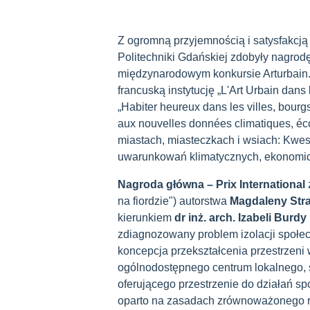
Z ogromną przyjemnością i satysfakcją 
Politechniki Gdańskiej zdobyły nagrod
międzynarodowym konkursie Arturbain.f
francuską instytucję „L'Art Urbain dans
„Habiter heureux dans les villes, bourg
aux nouvelles données climatiques, éc
miastach, miasteczkach i wsiach: Kwes
uwarunkowań klimatycznych, ekonomicz
Nagroda główna – Prix International
na fiordzie") autorstwa
Magdaleny Str
kierunkiem
dr inż. arch. Izabeli Burdy
zdiagnozowany problem izolacji społec
koncepcja przekształcenia przestrzeni
ogólnodostępnego centrum lokalnego, s
oferującego przestrzenie do działań sp
oparto na zasadach zrównoważonego r