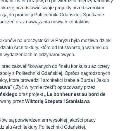
zentanci wielu krajów, co potwierdziło międzynarodowy
i okazję przedstawić swoje projekty przed szerokim
zją do promocji Politechniki Gdańskiej. Spotkanie
iadczeń oraz nawiązania nowych kontaktów
iekunów na uroczystości w Paryżu była możliwa dzięki
iału Architektury, które od lat stwarzają warunki do
ch wydarzeniach międzynarodowych.
prac zakwalifikowanych do finału konkursu aż cztery
espoły z Politechniki Gdańskiej. Oprócz nagrodzonych
ekty, które prowadzili architekci Izabela Burda i Jakub
leuve
" („Żyć w rytmie rzeki”) opracowany przez
ńskiego
oraz projekt „
Le bonheur est au bord de
cowany przez
Wiktorię Szepeta i
Stanisława
łów są potwierdzeniem wysokiej jakości pracy
iału Architektury Politechniki Gdańskiej.