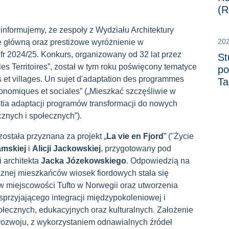
(R
informujemy, że zespoły z Wydziału Architektury
20
ę główną oraz prestiżowe wyróżnienie w
r 2024/25. Konkurs, organizowany od 32 lat przez
St
 les Territoires”, został w tym roku poświęcony tematyce
po
s et villages. Un sujet d'adaptation des programmes
Ta
onomiques et sociales” („Mieszkać szczęśliwie w
tia adaptacji programów transformacji do nowych
nych i społecznych”).
została przyznana za projekt „
La vie en Fjord
” ("Życie
amskiej
i
Alicji Jackowskiej
, przygotowany pod
i architekta
Jacka Józekowskiego
. Odpowiedzią na
znej mieszkańców wiosek fiordowych stała się
 w miejscowości Tufto w Norwegii oraz utworzenia
przyjającego integracji międzypokoleniowej i
ołecznych, edukacyjnych oraz kulturalnych. Założenie
ozwoju, z wykorzystaniem odnawialnych źródeł