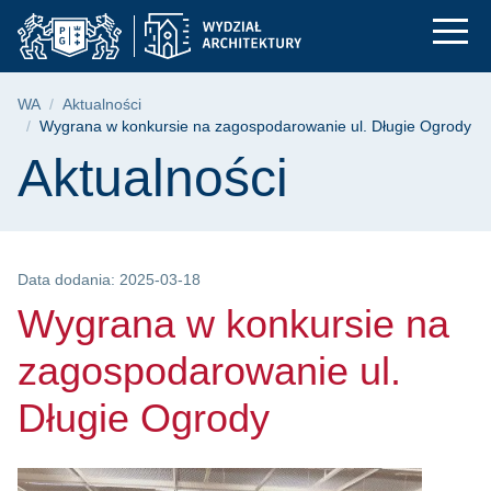
Wygrana w konkursie 
Przejdź
Przejdź
Przejdź
do
do
do
menu
wyszukiwarki
treści
głównego
Ścieżka nawigacyjna
WA
Aktualności
Wygrana w konkursie na zagospodarowanie ul. Długie Ogrody
Treść strony
Aktualności
Data dodania: 2025-03-18
Wygrana w konkursie na
zagospodarowanie ul.
Długie Ogrody