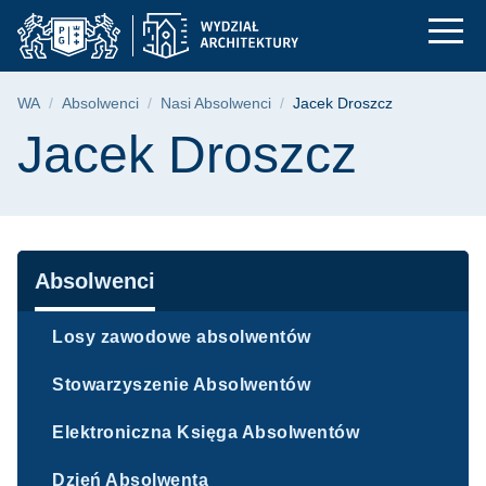
Jacek Droszcz | Wydz
Przejdź
Przejdź
Przejdź
do
do
do
menu
wyszukiwarki
treści
głównego
Ścieżka nawigacyjna
WA
Absolwenci
Nasi Absolwenci
Jacek Droszcz
Treść strony
Jacek Droszcz
Nawigacja
Absolwenci
Losy zawodowe absolwentów
Stowarzyszenie Absolwentów
Elektroniczna Księga Absolwentów
Dzień Absolwenta