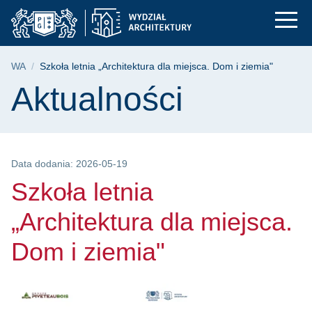
Szkoła letnia „Archit
Przejdź
Przejdź
Przejdź
do
do
do
menu
wyszukiwarki
treści
głównego
Ścieżka nawigacyjna
WA
Szkoła letnia „Architektura dla miejsca. Dom i ziemia"
Treść strony
Aktualności
Data dodania: 2026-05-19
Szkoła letnia
„Architektura dla miejsca.
Dom i ziemia"