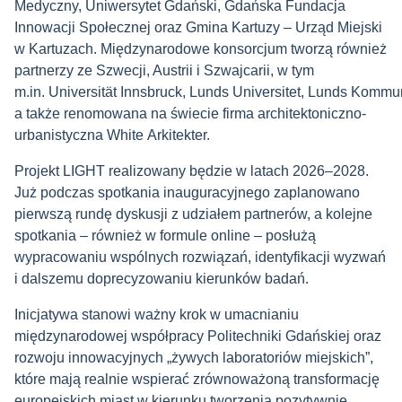
Medyczny, Uniwersytet Gdański, Gdańska Fundacja
Innowacji Społecznej oraz Gmina Kartuzy – Urząd Miejski
w Kartuzach. Międzynarodowe konsorcjum tworzą również
partnerzy ze Szwecji, Austrii i Szwajcarii, w tym
m.in. Universität Innsbruck, Lunds Universitet, Lunds Kommun
a także renomowana na świecie firma architektoniczno-
urbanistyczna White Arkitekter.
Projekt LIGHT realizowany będzie w latach 2026–2028.
Już podczas spotkania inauguracyjnego zaplanowano
pierwszą rundę dyskusji z udziałem partnerów, a kolejne
spotkania – również w formule online – posłużą
wypracowaniu wspólnych rozwiązań, identyfikacji wyzwań
i dalszemu doprecyzowaniu kierunków badań.
Inicjatywa stanowi ważny krok w umacnianiu
międzynarodowej współpracy Politechniki Gdańskiej oraz
rozwoju innowacyjnych „żywych laboratoriów miejskich”,
które mają realnie wspierać zrównoważoną transformację
europejskich miast w kierunku tworzenia pozytywnie