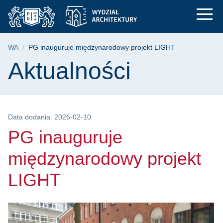
PG inauguruje między
Przejdź
Przejdź
Przejdź
do
do
do
menu
wyszukiwarki
treści
głównego
Ścieżka nawigacyjna
WA
PG inauguruje międzynarodowy projekt LIGHT
Treść strony
Aktualności
Data dodania: 2026-02-10
PG inauguruje
międzynarodowy projekt
LIGHT