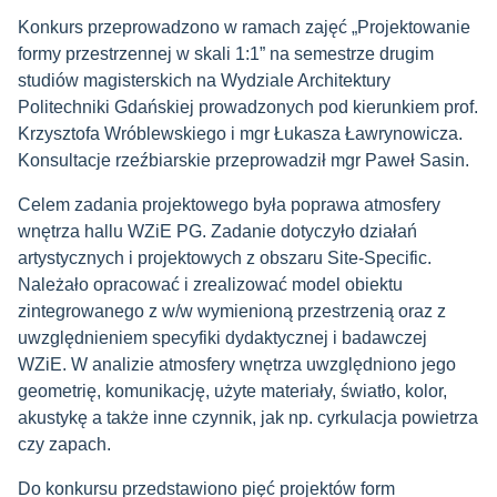
Konkurs przeprowadzono w ramach zajęć „Projektowanie
formy przestrzennej w skali 1:1” na semestrze drugim
studiów magisterskich na Wydziale Architektury
Politechniki Gdańskiej prowadzonych pod kierunkiem prof.
Krzysztofa Wróblewskiego i mgr Łukasza Ławrynowicza.
Konsultacje rzeźbiarskie przeprowadził mgr Paweł Sasin.
Celem zadania projektowego była poprawa atmosfery
wnętrza hallu WZiE PG. Zadanie dotyczyło działań
artystycznych i projektowych z obszaru Site-Specific.
Należało opracować i zrealizować model obiektu
zintegrowanego z w/w wymienioną przestrzenią oraz z
uwzględnieniem specyfiki dydaktycznej i badawczej
WZiE. W analizie atmosfery wnętrza uwzględniono jego
geometrię, komunikację, użyte materiały, światło, kolor,
akustykę a także inne czynnik, jak np. cyrkulacja powietrza
czy zapach.
Do konkursu przedstawiono pięć projektów form