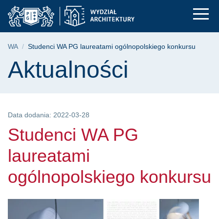
Studenci WA PG laure
Przejdź
Przejdź
Przejdź
do
do
do
menu
wyszukiwarki
treści
głównego
Ścieżka nawigacyjna
WA
Studenci WA PG laureatami ogólnopolskiego konkursu
Treść strony
Aktualności
Data dodania: 2022-03-28
Studenci WA PG
laureatami
ogólnopolskiego konkursu