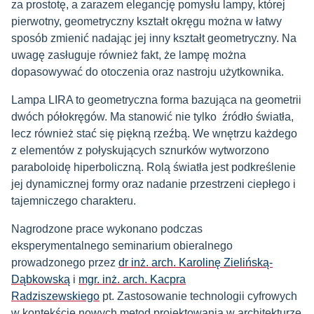
za prostotę, a zarazem elegancję pomysłu lampy, której
pierwotny, geometryczny kształt okręgu można w łatwy
sposób zmienić nadając jej inny kształt geometryczny. Na
uwagę zasługuje również fakt, że lampę można
dopasowywać do otoczenia oraz nastroju użytkownika.
Lampa LIRA to geometryczna forma bazująca na geometrii
dwóch półokręgów. Ma stanowić nie tylko źródło światła,
lecz również stać się piękną rzeźbą. We wnętrzu każdego
z elementów z połyskujących sznurków wytworzono
paraboloidę hiperboliczną. Rolą światła jest podkreślenie
jej dynamicznej formy oraz nadanie przestrzeni ciepłego i
tajemniczego charakteru.
Nagrodzone prace wykonano podczas
eksperymentalnego seminarium obieralnego
prowadzonego przez
dr inż. arch. Karolinę Zielińską-
Dąbkowską
i
mgr. inż. arch. Kacpra
Radziszewskiego
pt. Zastosowanie technologii cyfrowych
w kontekście nowych metod projektowania w architekturze